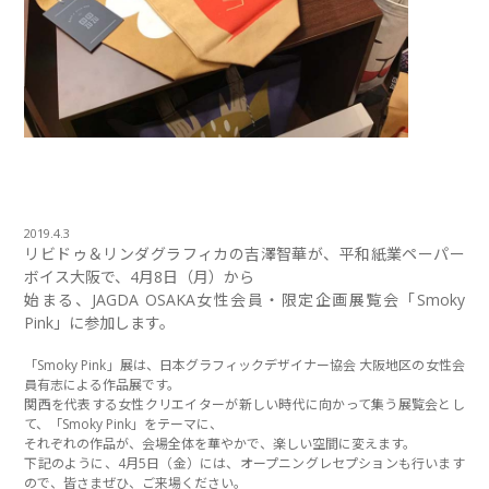
2019.4.3
リビドゥ＆リンダグラフィカの吉澤智華が、平和紙業ペーパー
ボイス大阪で、4月8日（月）から
始まる、JAGDA OSAKA女性会員・限定企画展覧会「Smoky
Pink」に参加します。
「Smoky Pink」展は、日本グラフィックデザイナー協会 大阪地区の女性会
員有志による作品展です。
関西を代表する女性クリエイターが新しい時代に向かって集う展覧会とし
て、「Smoky Pink」をテーマに、
それぞれの作品が、会場全体を華やかで、楽しい空間に変えます。
下記のように、4月5日（金）には、オープニングレセプションも行います
ので、皆さまぜひ、ご来場ください。