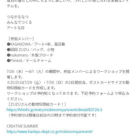
毎日の暮らしの中にちょっと楽しいや、うれしいが感じられる素敵なアイ
テムを。
つながるなつ
みんなでつくる
アートな日
［参加メンバー］
●KASANOWA／アート×傘、風呂敷
●図図 ZUZU／バッグ、小物
●nukumaru／木製ブローチ
●Piment／ドールチャーム
7/26（水）〜8/1（火）の期間中、参加メンバーによるワークショップを開
催します。
※ZUZUは7/29（土）・7/30（日）の2日間担当、ポストカードサイズの動
物似顔絵カードを作成します。
ワークショップは予約制となっております。下記予約フォームより申込み
ください。
［ZUZUさんの動物似顔絵カード！］
https://hhinfo.jp/entry/nishinomiya/event/detail/E0726-3
（予約受付は開催日前日の20時まで予約受付可能です）
CREATIVE SUMMER
https://www.hankyu-dept.co.jp/nishinomiya/event/